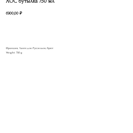
АОС бутылка 750 мл
6900,00
₽
Добавить в корзину
Франция, Лангедок-Руссильон, брют
Weight: 750 g