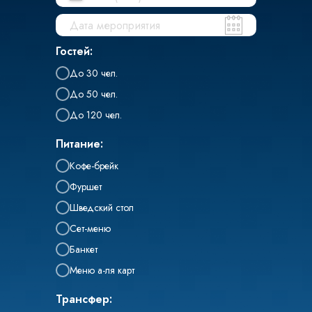
Гостей:
До 30 чел.
До 50 чел.
До 120 чел.
Питание:
Кофе-брейк
Фуршет
Шведский стол
Сет-меню
Банкет
Меню а-ля карт
Трансфер: