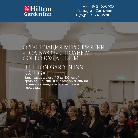
+7 (4842) 50-07-00
Калуга, ул. Салтыкова-
Щедрина, 74, корп. 3
ОРГАНИЗАЦИЯ МЕРОПРИЯТИЙ
«ПОД КЛЮЧ» С ПОЛНЫМ
СОПРОВОЖДЕНИЕМ
В HILTON GARDEN INN
KALUGA
Залы размещают от 15 до 130 гостей,
проживание, питание, профессиональная
техника и команда — всё на одной
площадке.