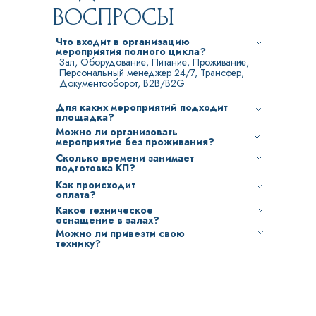
ВОСПРОСЫ
Что входит в организацию
мероприятия полного цикла?
Зал, Оборудование, Питание, Проживание,
Персональный менеджер 24/7, Трансфер,
Документооборот, B2B/B2G
Для каких мероприятий подходит
площадка?
Конференции, презентации, семинары,
Можно ли организовать
тренинги, форумы, круглые столы, корпоративы,
мероприятие без проживания?
тимбилдинги, деловые встречи, выпускные,
Да, возможна организация только с залом,
Сколько времени занимает
онлайн-мероприятия, PR-мероприятия.
питанием и техникой — без проживания.
подготовка КП?
Проживание включается по желанию.
От запроса до договора — 48 часов.
Как происходит
Прозрачная смета и КП готовятся под ваш
оплата?
сценарий.
​Работаем по договору с прозрачной сметой.
Какое техническое
Поддерживаем документооборот B2B и B2G.
оснащение в залах?
Детали оплаты обсуждаются индивидуально.
Профессиональный свет и звук, Дублирующие
Можно ли привезти свою
экраны и проекторы, Микрофоны и пульты
технику?
управления, Оборудование для онлайн-
​Да, это возможно. Уточните детали у
трансляций
персонального менеджера при
согласовании мероприятия.