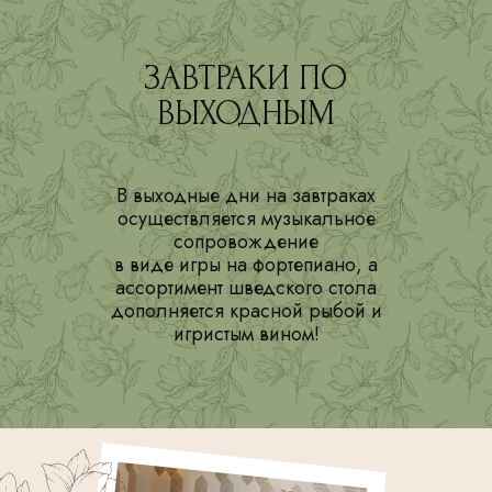
ЗАВТРАКИ ПО
ВЫХОДНЫМ
В выходные дни на завтраках
осуществляется музыкальное
сопровождение
в виде игры на фортепиано, а
ассортимент шведского стола
дополняется красной рыбой и
игристым вином!