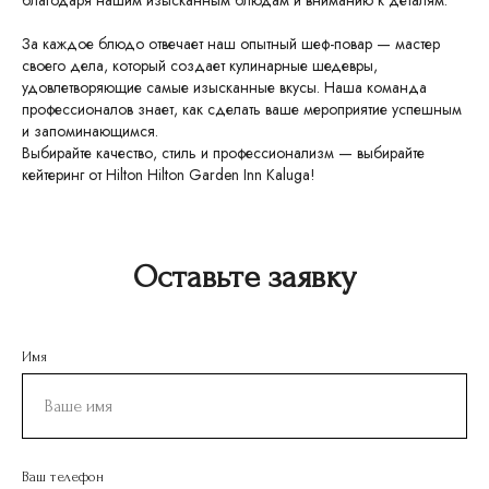
благодаря нашим изысканным блюдам и вниманию к деталям.
За каждое блюдо отвечает наш опытный шеф-повар — мастер
своего дела, который создает кулинарные шедевры,
удовлетворяющие самые изысканные вкусы. Наша команда
профессионалов знает, как сделать ваше мероприятие успешным
и запоминающимся.
Выбирайте качество, стиль и профессионализм — выбирайте
кейтеринг от Hilton Hilton Garden Inn Kaluga!
Оставьте заявку
Калуга, ул. Салтыкова-Щедрина, 74,
корп. 3
Имя
+7 (4842) 50-07-00 (круглосуточно)
reservation@hiltonkaluga.ru
Ваш телефон