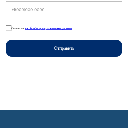
Согласие
на обработку персональных данных
ГОСТЯМ
НОМЕРА
Об отеле
Стандарт
Ресторан
Делюкс
Отправить
Свадьбы
Люкс
Банкеты
Семейный
Конференции
Апартаменты
Афиша
Досуг в Калуге
Для бизнеса
Услуги
ИНФОРМАЦИЯ
Фотогалерея