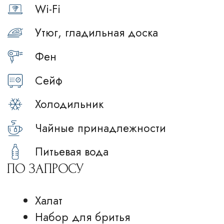
и бизнес-ланчи в формате «Шведский
стол».
Завтрак: 7:00-11:00 ежедневно*
Бизнес-ланч: 12:00-15:00 будни
Время работы ресторана: 7:00-23:00
Подробнее
*Детям до 12 лет подаем завтрак бесплатно,
с 12 лет — по полной стоимости.
*При бронировании вы можете выбрать тариф
с завтраком или без, а также оплатить завтрак
на месте.