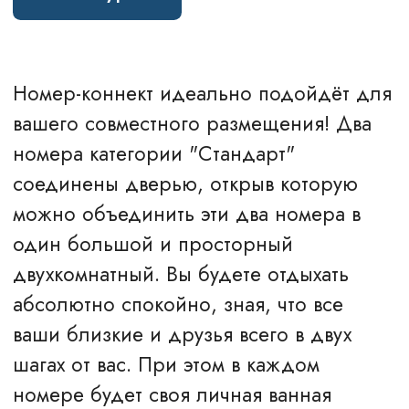
от 14 950 ₽
Забронировать
Стоимость может меняться в зависимости
от даты бронирования.
Бронируйте со скидкой на
Hilton.com
.
УДОБСТВА В НОМЕРЕ
Телевизор
Wi-Fi
Утюг, гладильная доска
Фен
Сейф
Холодильник
Чайные принадлежности