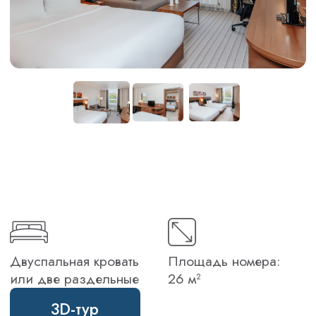
Двуспальная кровать
Площадь номера:
или две раздельные
26 м²
3D-тур
Номер-коннект идеально подойдёт для
вашего совместного размещения! Два
номера категории "Стандарт"
соединены дверью, открыв которую
можно объединить эти два номера в
один большой и просторный
двухкомнатный. Вы будете отдыхать
абсолютно спокойно, зная, что все
ваши близкие и друзья всего в двух
шагах от вас. При этом в каждом
номере будет своя личная ванная
комната и пространство для отдыха.
Стоимость бронирования