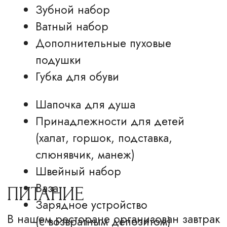
Калуга, ул. Салтыкова-Щедрина, 74,
корп. 3
+7 (4842) 50-07-00 (круглосуточно)
reservation@hiltonkaluga.ru
ГОСТЯМ
НОМЕРА
Об отеле
Стандарт
Ресторан
Делюкс
Свадьбы
Люкс