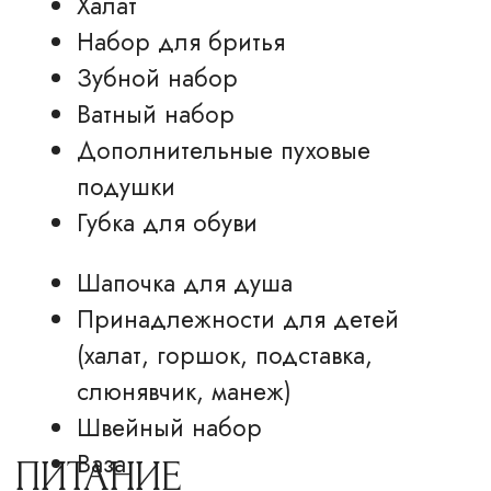
Калуга, ул. Салтыкова-Щедрина, 74,
корп. 3
+7 (4842) 50-07-00 (круглосуточно)
reservation@hiltonkaluga.ru
ГОСТЯМ
НОМЕРА
Об отеле
Стандарт
Ресторан
Делюкс