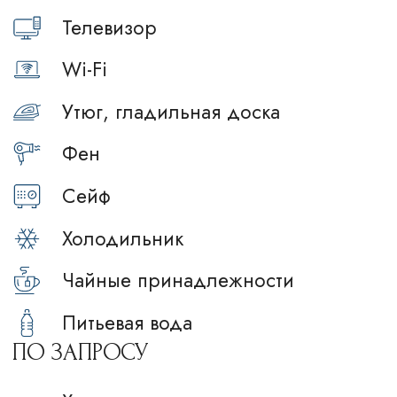
Зарядное устройство
В нашем ресторане организован завтрак
(с возвратным депозитом)
и бизнес-ланчи в формате «Шведский
стол».
Завтрак: 7:00-11:00 ежедневно*
Бизнес-ланч: 12:00-15:00 будни
Время работы ресторана: 7:00-23:00
Подробнее
*Детям до 12 лет подаем завтрак бесплатно, с
12 лет — по полной стоимости.
*При бронировании вы можете выбрать тариф
с завтраком или без, а также оплатить завтрак
на месте.