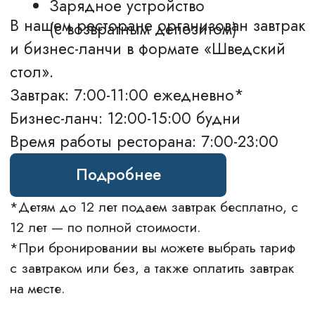
Свадьбы
Люкс
Банкеты
Семейный
Конференции
Апартаменты
Афиша
Досуг в Калуге
Для бизнеса
Услуги
ИНФОРМАЦИЯ
Фотогалерея
Спецпредложения
Бронирование
Вакансии
Контакты
FAQ
Блог