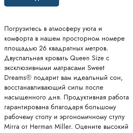
Стоимость бронирования
от 5 950 ₽
Забронировать
Стоимость может меняться в зависимости
от даты бронирования.
Бронируйте со скидкой на
Hilton.com
.
УДОБСТВА В НОМЕРЕ
Телевизор
Wi-Fi
Утюг, гладильная доска
Фен
Сейф
Холодильник