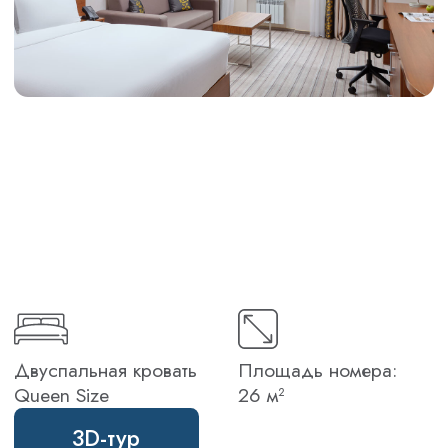
Двуспальная кровать
Площадь номера:
Queen Size
26 м²
3D-тур
Погрузитесь в атмосферу уюта и
комфорта в нашем просторном номере
площадью 26 квадратных метров.
Двуспальная кровать Queen Size с
эксклюзивными матрасами Sweet
Dreams® подарит вам идеальный сон,
восстанавливающий силы после
насыщенного дня. Продуктивная работа
гарантирована благодаря большому
рабочему столу и эргономичному стулу
Mirra от Herman Miller. Оцените высокий
уровень сервиса и приятную обстановку
отеля Hilton Garden Inn, созданные для
вашего комфортного пребывания.