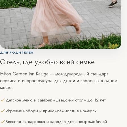
корп. 3
+7 (4842) 50-07-00 (круглосуточно)
reservation@hiltonkaluga.ru
ДЛЯ РОДИТЕЛЕЙ
Отель, где удобно всей семье
ГОСТЯМ
НОМЕРА
Hilton Garden Inn Kaluga — международный стандарт
Об отеле
Стандарт
сервиса и инфраструктура для детей и взрослых в одном
Ресторан
Делюкс
месте.
Свадьбы
Люкс
Детское меню и завтрак «шведский стол» до 12 лет
Банкеты
Семейный
Игровые наборы и принадлежности в номерах
Конференции
Апартаменты
Афиша
Бесплатная парковка и зарядка для электромобилей