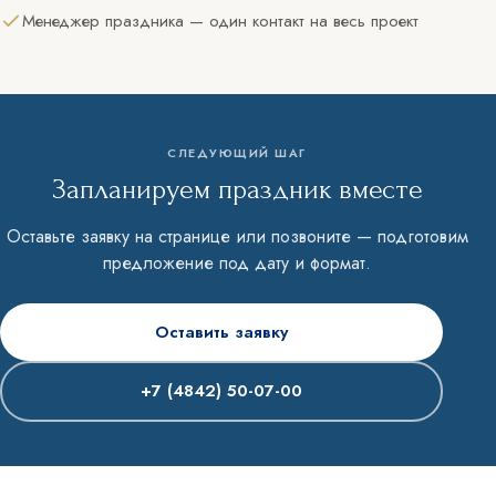
Досуг в Калуге
Менеджер праздника — один контакт на весь проект
Для бизнеса
Услуги
ИНФОРМАЦИЯ
Фотогалерея
Спецпредложения
СЛЕДУЮЩИЙ ШАГ
Запланируем праздник вместе
Бронирование
Вакансии
Оставьте заявку на странице или позвоните — подготовим
Контакты
предложение под дату и формат.
FAQ
Блог
Оставить заявку
Политика обработки персональных
+7 (4842) 50-07-00
данных
Правовая информация
2026 © Отель Hilton Garden Inn
Kalugа