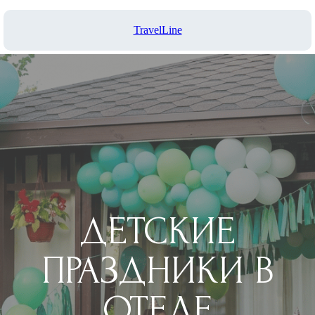
TravelLine
ДЕТСКИЕ
ПРАЗДНИКИ В
ОТЕЛЕ
Детский праздник в отеле — это
незабываемое приключение, которое
откроет двери в мир фантазий и
радости для ваших малышей!
Оставить заявку