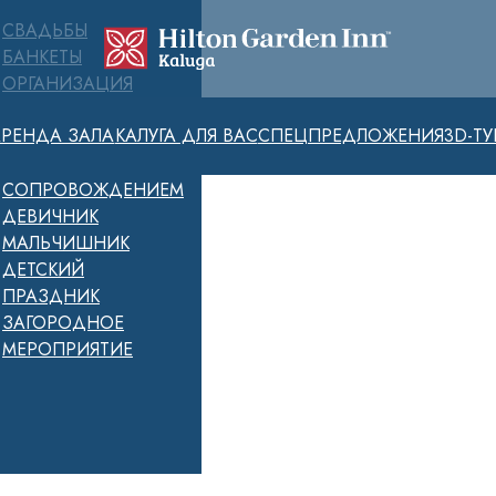
СВАДЬБЫ
БАНКЕТЫ
ОРГАНИЗАЦИЯ
МЕРОПРИЯТИЙ
АРЕНДА ЗАЛА
КАЛУГА ДЛЯ ВАС
СПЕЦПРЕДЛОЖЕНИЯ
3D-ТУ
«ПОД КЛЮЧ» С
ПОЛНЫМ
СОПРОВОЖДЕНИЕМ
ДЕВИЧНИК
МАЛЬЧИШНИК
ДЕТСКИЙ
ПРАЗДНИК
ЗАГОРОДНОЕ
МЕРОПРИЯТИЕ