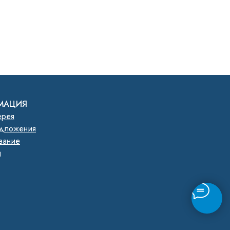
МАЦИЯ
ерея
дложения
вание
и