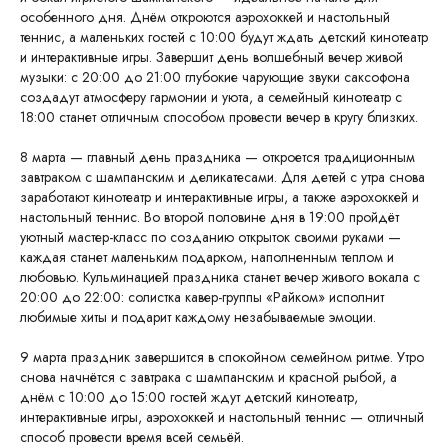
особенного дня. Днём откроются аэрохоккей и настольный
теннис, а маленьких гостей с 10:00 будут ждать детский кинотеатр
и интерактивные игры. Завершит день волшебный вечер живой
музыки: с 20:00 до 21:00 глубокие чарующие звуки саксофона
создадут атмосферу гармонии и уюта, а семейный кинотеатр с
18:00 станет отличным способом провести вечер в кругу близких.
8 марта — главный день праздника — откроется традиционным
завтраком с шампанским и деликатесами. Для детей с утра снова
заработают кинотеатр и интерактивные игры, а также аэрохоккей и
настольный теннис. Во второй половине дня в 19:00 пройдёт
уютный мастер-класс по созданию открыток своими руками —
каждая станет маленьким подарком, наполненным теплом и
Калуга, ул. Салтыкова-Щедрина, 74,
любовью. Кульминацией праздника станет вечер живого вокала с
корп. 3
20:00 до 22:00: солистка кавер-группы «Райком» исполнит
+7 (4842) 50-07-00 (круглосуточно)
любимые хиты и подарит каждому незабываемые эмоции.
reservation@hiltonkaluga.ru
9 марта праздник завершится в спокойном семейном ритме. Утро
снова начнётся с завтрака с шампанским и красной рыбой, а
днём с 10:00 до 15:00 гостей ждут детский кинотеатр,
интерактивные игры, аэрохоккей и настольный теннис — отличный
способ провести время всей семьёй.