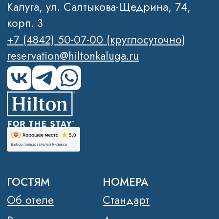
Вакансии
Контакты
FAQ
Блог
Политика обработки персональных
данных
Правовая информация
2026 © Отель Hilton Garden Inn
Kalugа
SEO-продвижение сайтов Novatechno