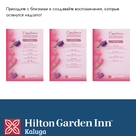
Приходите с близкими и создавайте воспоминания, которые
останутся надолго!
ГОСТЯМ
НОМЕРА
Об отеле
Стандарт
Ресторан
Делюкс
Свадьбы
Люкс
Банкеты
Семейный
Конференции
Апартаменты
Афиша
Досуг в Калуге
Для бизнеса
Услуги
ИНФОРМАЦИЯ
Фотогалерея
Спецпредложения
Бронирование