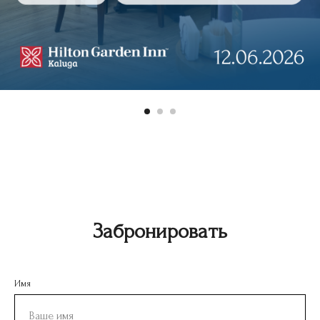
ГОСТЯМ
НОМЕРА
Об отеле
Стандарт
Ресторан
Делюкс
Свадьбы
Люкс
Банкеты
Семейный
Конференции
Апартаменты
Афиша
Досуг в Калуге
Забронировать
Для бизнеса
Услуги
ИНФОРМАЦИЯ
Имя
Фотогалерея
Спецпредложения