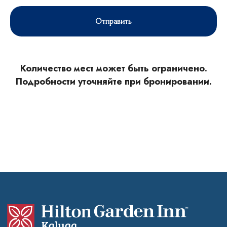
Фотогалерея
Спецпредложения
Отправить
Бронирование
Вакансии
Контакты
Количество мест может быть ограничено.
FAQ
Подробности уточняйте при бронировании.
Блог
Политика обработки персональных
данных
Правовая информация
2026 © Отель Hilton Garden Inn
Kalugа
SEO-продвижение сайтов Novatechno