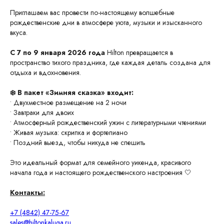
Приглашаем вас провести по-настоящему волшебные
рождественские дни в атмосфере уюта, музыки и изысканного
вкуса.
С 7 по 9 января 2026 года
Hilton превращается в
пространство тихого праздника, где каждая деталь создана для
отдыха и вдохновения.
❄️ В пакет «Зимняя сказка» входит:
• Двухместное размещение на 2 ночи
• Завтраки для двоих
• Атмосферный рождественский ужин с литературными чтениями
• Живая музыка: скрипка и фортепиано
• Поздний выезд, чтобы никуда не спешить
Это идеальный формат для семейного уикенда, красивого
Калуга, ул. Салтыкова-Щедрина, 74,
начала года и настоящего рождественского настроения 🤍
корп. 3
+7 (4842) 50-07-00 (круглосуточно)
Контакты:
reservation@hiltonkaluga.ru
+7 (4842) 47-75-67
sales@hiltonkaluga.ru