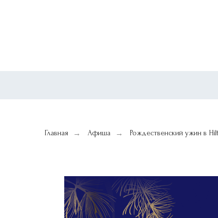
Главная
Афиша
Рождественский ужин в Hil
→
→