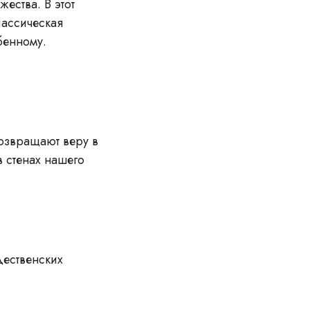
ества. В этот
лассическая
бенному.
озвращают веру в
в стенах нашего
дественских