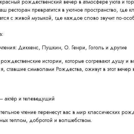
красный рождественский вечер в атмосфере уюта и торж
аш ресторан превратится в уютное пространство, где к
ется с живой музыкой, где каждое слово звучит по-осо
а:
чтения: Диккенс, Пушкин, О. Генри, Гоголь и другие
 рождественские истории, которые согревают душу и в
, ставшие символами Рождества, оживут в этот вечер 
— актёр и телеведущий
ительное чтение перенесут вас в мир классических рож
ных теплом, добротой и волшебством.