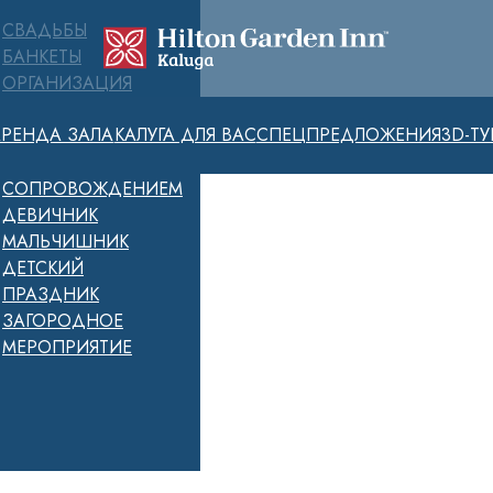
СВАДЬБЫ
БАНКЕТЫ
ОРГАНИЗАЦИЯ
МЕРОПРИЯТИЙ
АРЕНДА ЗАЛА
КАЛУГА ДЛЯ ВАС
СПЕЦПРЕДЛОЖЕНИЯ
3D-ТУ
«ПОД КЛЮЧ» С
ПОЛНЫМ
СОПРОВОЖДЕНИЕМ
ДЕВИЧНИК
МАЛЬЧИШНИК
ДЕТСКИЙ
ПРАЗДНИК
ЗАГОРОДНОЕ
МЕРОПРИЯТИЕ