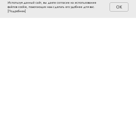
Используя данный сайт, вы даете согласие на использование
OK
файлов cookie, помогающих нам сделать его удобнее для вас.
[Подробнее]