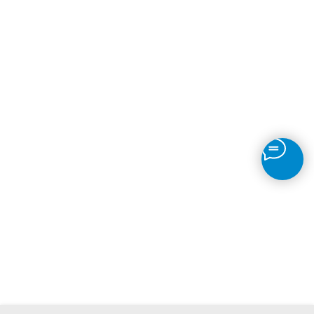
Контакты
FAQ
Блог
Политика обработки персональных
данных
Правовая информация
2026 © Отель Hilton Garden Inn
Kalugа
SEO-продвижение сайтов Novatechno