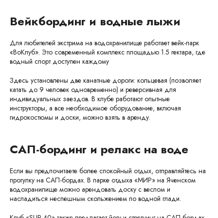
Вейкбординг и водные лыжи
Для любителей экстрима на водохранилище работает вейк-парк
«ВоКлуб». Это современный комплекс площадью 1.5 гектара, где
водный спорт доступен каждому
Здесь установлены две канатные дороги: кольцевая (позволяет
катать до 9 человек одновременно) и реверсивная для
индивидуальных заездов. В клубе работают опытные
инструкторы, а все необходимое оборудование, включая
гидрокостюмы и доски, можно взять в аренду.
САП-бординг и релакс на воде
Если вы предпочитаете более спокойный отдых, отправляйтесь на
прогулку на САП-бордах. В парке отдыха «МИР» на Яченском
водохранилище можно арендовать доску с веслом и
насладиться неспешным скольжением по водной глади.
Клуб «SUP 40» также предлагает йогу и стретчинг на САП-бордах,