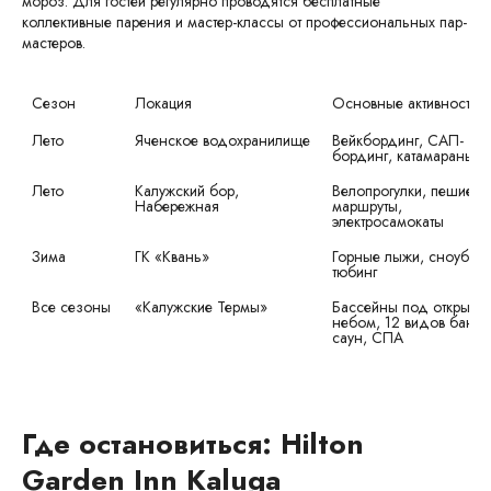
мороз. Для гостей регулярно проводятся бесплатные
коллективные парения и мастер-классы от профессиональных пар-
мастеров.
Локация
Основные активности
Лето
Яченское водохранилище
Вейкбординг, САП-
бординг, катамараны
Лето
Калужский бор, 
Велопрогулки, пешие 
Набережная
маршруты, 
электросамокаты
Зима
ГК «Квань»
Горные лыжи, сноуборд
тюбинг
Все сезоны
«Калужские Термы»
Бассейны под открытым
небом, 12 видов бань и
саун, СПА
Где остановиться: Hilton
Garden Inn Kaluga