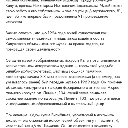
частная коллекция, завещанная родному городу уроженцем
Калуги, врачом Никанором Ивановичем Васильевым. Музей начал
свою работу в его собственном доме по улице Дзержинского, 81,
где публике впервые были представлены 91 произведение
искусства.
Важно отметить, что до 1924 года музей существовал как
самостоятельная единица, и лишь затем вошёл в состав
Калужского объединённого музея на правах отдела, не
прекращая своей деятельности.
Сегодня музей изобразительных искусств Калуга располагается в
величественном историческом здании — городской усадьбе
Билибиных-Чистоклетовых. Этот выдающийся памятник
архитектуры начала XIX века в стиле классицизма (а не ампир, как
указывалось ранее) был передан музею в 1969 году. Он признан
объектом культурного наследия федерального значения. Адрес
главного корпуса: ул. Ленина, 104. Музей также занимает
соседнее здание по адресу: ул. Ленина, 103, где располагается
Информационно-образовательный и выставочный центр.
Примечание: «Дом купца Билибина», упомянутый в исходном
тексте, — это отдельный исторический объект на ул. Пушкина, 4,
известный как «Дом Шамиля». Он не относится к комплексу