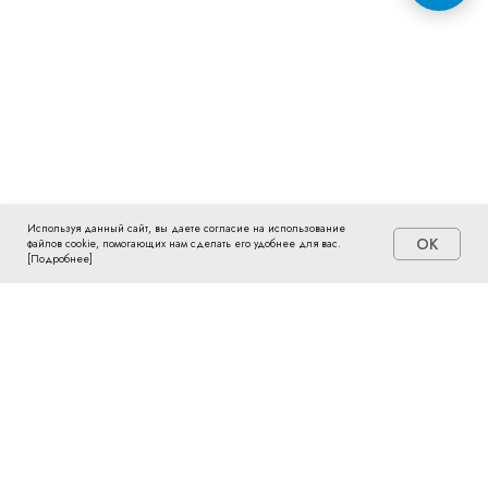
Блог
Политика обработки персональных
данных
Правовая информация
2026 © Отель Hilton Garden Inn
Kalugа
SEO-продвижение сайтов Novatechno
Используя данный сайт, вы даете согласие на использование
OK
файлов cookie, помогающих нам сделать его удобнее для вас.
[Подробнее]