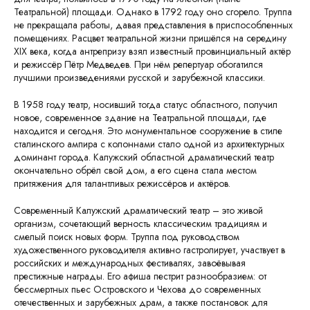
Театральной) площади. Однако в 1792 году оно сгорело. Труппа
не прекращала работы, давая представления в приспособленных
помещениях. Расцвет театральной жизни пришёлся на середину
XIX века, когда антрепризу взял известный провинциальный актёр
и режиссёр Пётр Медведев. При нём репертуар обогатился
лучшими произведениями русской и зарубежной классики.
В 1958 году театр, носивший тогда статус областного, получил
новое, современное здание на Театральной площади, где
находится и сегодня. Это монументальное сооружение в стиле
сталинского ампира с колоннами стало одной из архитектурных
доминант города. Калужский областной драматический театр
окончательно обрёл свой дом, а его сцена стала местом
притяжения для талантливых режиссёров и актёров.
Современный Калужский драматический театр – это живой
организм, сочетающий верность классическим традициям и
смелый поиск новых форм. Труппа под руководством
художественного руководителя активно гастролирует, участвует в
российских и международных фестивалях, завоёвывая
престижные награды. Его афиша пестрит разнообразием: от
бессмертных пьес Островского и Чехова до современных
отечественных и зарубежных драм, а также постановок для