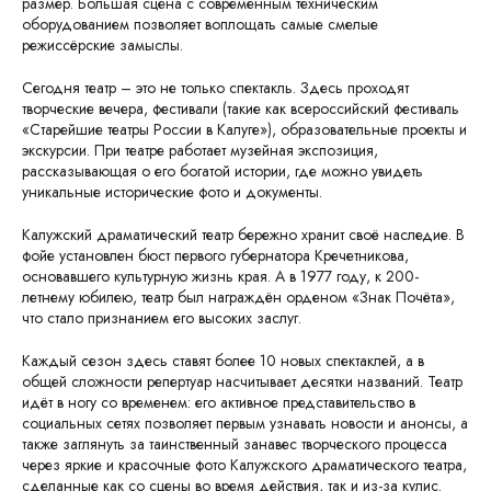
размер. Большая сцена с современным техническим
оборудованием позволяет воплощать самые смелые
режиссёрские замыслы.
Сегодня театр – это не только спектакль. Здесь проходят
творческие вечера, фестивали (такие как всероссийский фестиваль
«Старейшие театры России в Калуге»), образовательные проекты и
экскурсии. При театре работает музейная экспозиция,
рассказывающая о его богатой истории, где можно увидеть
уникальные исторические фото и документы.
Калужский драматический театр бережно хранит своё наследие. В
фойе установлен бюст первого губернатора Кречетникова,
основавшего культурную жизнь края. А в 1977 году, к 200-
летнему юбилею, театр был награждён орденом «Знак Почёта»,
что стало признанием его высоких заслуг.
Каждый сезон здесь ставят более 10 новых спектаклей, а в
общей сложности репертуар насчитывает десятки названий. Театр
идёт в ногу со временем: его активное представительство в
социальных сетях позволяет первым узнавать новости и анонсы, а
также заглянуть за таинственный занавес творческого процесса
через яркие и красочные фото Калужского драматического театра,
сделанные как со сцены во время действия, так и из-за кулис.