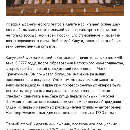
История драматического театра в Калуге насчитывает более двух
столетий, являясь неотъемлемой частью культурного ландшафта
не только города, но и всей России. Его становление и развитие
тесно переплетено с судьбой самой Калуги, отражая важнейшие
вехи отечественной культуры.
Калужский драматический театр: история начинается в конце XVIII
века. В 1777 году, после образования Калужского наместничества,
в город прибыл первый гражданский губернатор – Михаил
Кречетников. Он придавал большое значение развитию
просвещения и искусства. Уже в том же году силами местных
энтузиастов-дворян и приезжих профессиональных актёров были
основаны регулярные театральные представления. Первые
спектакли ставились в амбаре купца первой гильдии Тимофея
Шемякина, что можно считать рождением театральной традиции.
Один из первых известных руководителей труппы – антрепренёр
Никифор Никитин, чья деятельность пришлась на 1780-е года.
Первый старый деревянный здание, построенное специально
для театра, появилось в 1790 году на Хлебной (ныне