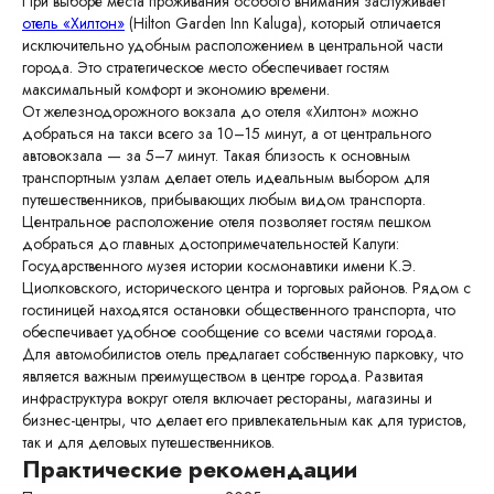
При выборе места проживания особого внимания заслуживает
отель «Хилтон»
(Hilton Garden Inn Kaluga), который отличается
исключительно удобным расположением в центральной части
города. Это стратегическое место обеспечивает гостям
ГОСТЯМ
НОМЕРА
максимальный комфорт и экономию времени.
От железнодорожного вокзала до отеля «Хилтон» можно
Об отеле
Стандарт
добраться на такси всего за 10–15 минут, а от центрального
Ресторан
Делюкс
автовокзала — за 5–7 минут. Такая близость к основным
транспортным узлам делает отель идеальным выбором для
Свадьбы
Люкс
путешественников, прибывающих любым видом транспорта.
Банкеты
Семейный
Центральное расположение отеля позволяет гостям пешком
добраться до главных достопримечательностей Калуги:
Конференции
Апартаменты
Государственного музея истории космонавтики имени К.Э.
Афиша
Циолковского, исторического центра и торговых районов. Рядом с
гостиницей находятся остановки общественного транспорта, что
Досуг в Калуге
обеспечивает удобное сообщение со всеми частями города.
Для бизнеса
Для автомобилистов отель предлагает собственную парковку, что
Услуги
является важным преимуществом в центре города. Развитая
инфраструктура вокруг отеля включает рестораны, магазины и
ИНФОРМАЦИЯ
бизнес-центры, что делает его привлекательным как для туристов,
Фотогалерея
так и для деловых путешественников.
Спецпредложения
Практические рекомендации