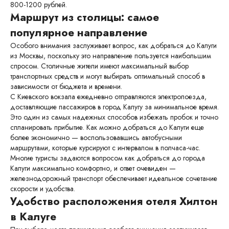
800-1200 рублей.
Маршрут из столицы: самое
популярное направление
Особого внимания заслуживает вопрос, как добраться до Калуги
из Москвы, поскольку это направление пользуется наибольшим
спросом. Столичные жители имеют максимальный выбор
транспортных средств и могут выбирать оптимальный способ в
зависимости от бюджета и времени.
С Киевского вокзала ежедневно отправляются электропоезда,
доставляющие пассажиров в город Калугу за минимальное время.
Это один из самых надежных способов избежать пробок и точно
спланировать прибытие. Как можно добраться до Калуги еще
более экономично — воспользовавшись автобусными
Калуга, ул. Салтыкова-Щедрина, 74,
маршрутами, которые курсируют с интервалом в полчаса-час.
корп. 3
Многие туристы задаются вопросом как добраться до города
+7 (4842) 50-07-00 (круглосуточно)
Калуги максимально комфортно, и ответ очевиден —
reservation@hiltonkaluga.ru
железнодорожный транспорт обеспечивает идеальное сочетание
скорости и удобства.
Удобство расположения отеля Хилтон
в Калуге