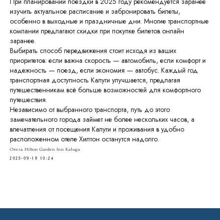
Бронирование
При планировании поездки в 2025 году рекомендуется заранее
изучить актуальное расписание и забронировать билеты,
Вакансии
особенно в выходные и праздничные дни. Многие транспортные
Контакты
компании предлагают скидки при покупке билетов онлайн
заранее.
FAQ
Выбирать способ передвижения стоит исходя из ваших
Блог
приоритетов: если важна скорость — автомобиль, если комфорт и
надежность — поезд, если экономия — автобус. Каждый год
транспортная доступность Калуги улучшается, предлагая
Политика обработки персональных
путешественникам всё больше возможностей для комфортного
данных
путешествия.
Независимо от выбранного транспорта, путь до этого
Правовая информация
замечательного города займет не более нескольких часов, а
2026 © Отель Hilton Garden Inn
впечатления от посещения Калуги и проживания в удобно
Kalugа
расположенном отеле Хилтон останутся надолго.
SEO-продвижение сайтов Novatechno
Отель Hilton Garden Inn Kaluga
2025-09-18 10:24