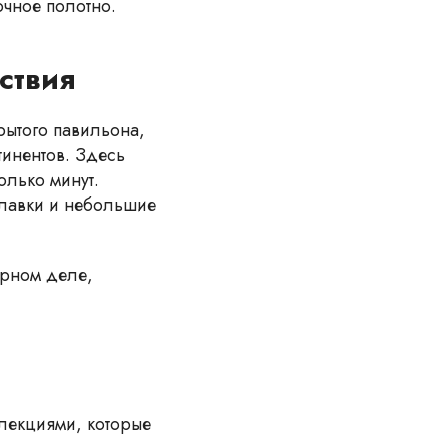
очное полотно.
ствия
рытого павильона,
тинентов. Здесь
олько минут.
 лавки и небольшие
арном деле,
лекциями, которые