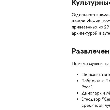
Культурны
Отдельного вниман
центре Индии, пос
привезенных из 29
архитектурой и ау
Развлечен
Помимо музеев, па
Питомник хас
Лабиринты: Л
Росс".
Динопарк и М
Этнодвор "Се
среди юрт, ч