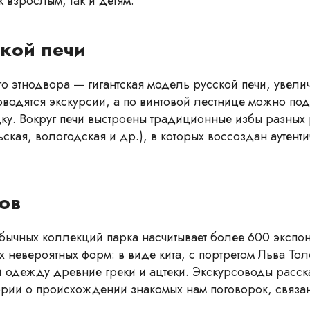
к взрослым, так и детям.
кой печи
о этнодвора — гигантская модель русской печи, увелич
оводятся экскурсии, а по винтовой лестнице можно под
у. Вокруг печи выстроены традиционные избы разных 
ская, вологодская и др.), в которых воссоздан аутенти
ов
бычных коллекций парка насчитывает более 600 экспо
х невероятных форм: в виде кита, с портретом Льва Толс
ли одежду древние греки и ацтеки. Экскурсоводы расс
ории о происхождении знакомых нам поговорок, связа