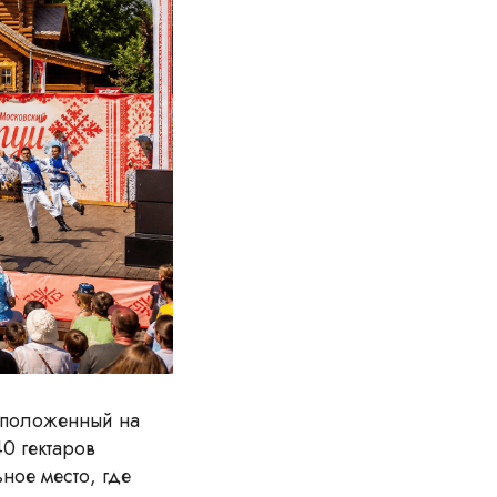
сположенный на
0 гектаров
ное место, где