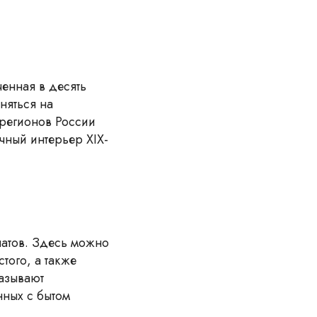
енная в десять
няться на
регионов России
чный интерьер XIX-
натов. Здесь можно
того, а также
казывают
нных с бытом