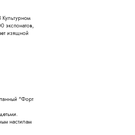
В Культурном
0 экспонатов,
ает изящной
утанный "Форт
детьми.
ным настилам