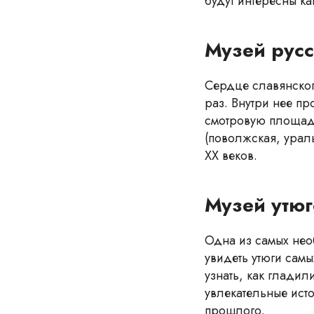
будут интересны ка
Музей русс
Сердце славянског
раз. Внутри нее пр
смотровую площадк
(поволжская, ураль
XX веков.
Музей утюг
Одна из самых нео
увидеть утюги самы
узнать, как глади
увлекательные ист
прошлого.