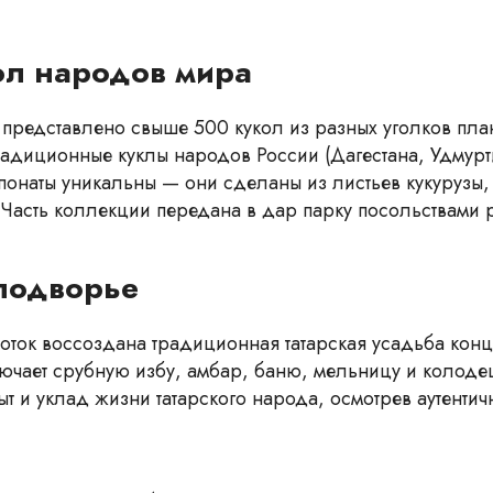
ол народов мира
 представлено свыше 500 кукол из разных уголков пла
традиционные куклы народов России (Дагестана, Удмурт
спонаты уникальны — они сделаны из листьев кукурузы,
 Часть коллекции передана в дар парку посольствами р
 подворье
оток воссоздана традиционная татарская усадьба конц
ючает срубную избу, амбар, баню, мельницу и колодец.
ыт и уклад жизни татарского народа, осмотрев аутенти