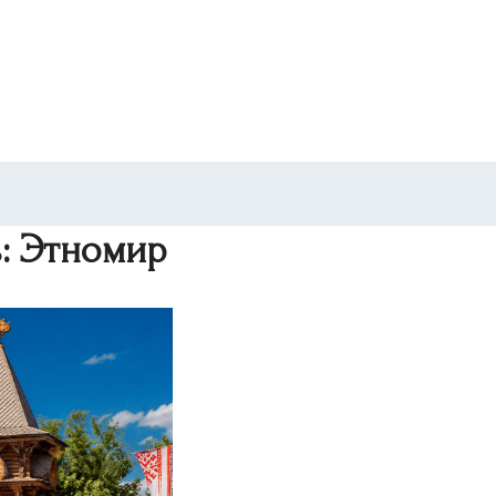
ь: Этномир