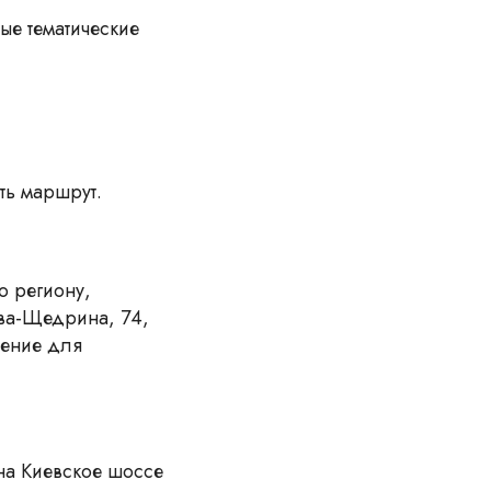
ые тематические
ть маршрут.
о региону,
ова-Щедрина, 74,
жение для
 на Киевское шоссе