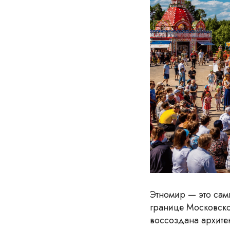
Этномир — это сам
границе Московско
воссоздана архитек