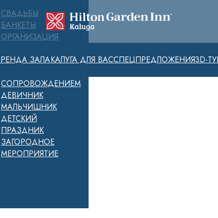
СВАДЬБЫ
БАНКЕТЫ
ОРГАНИЗАЦИЯ
МЕРОПРИЯТИЙ
АРЕНДА ЗАЛА
КАЛУГА ДЛЯ ВАС
СПЕЦПРЕДЛОЖЕНИЯ
3D-ТУ
«ПОД КЛЮЧ» С
ПОЛНЫМ
СОПРОВОЖДЕНИЕМ
ДЕВИЧНИК
МАЛЬЧИШНИК
ДЕТСКИЙ
ПРАЗДНИК
ЗАГОРОДНОЕ
МЕРОПРИЯТИЕ