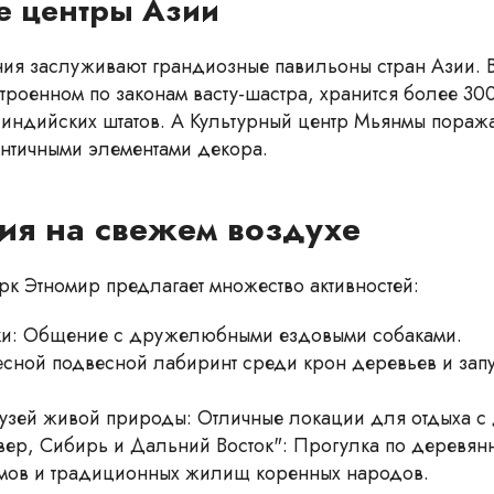
е центры Азии
ия заслуживают грандиозные павильоны стран Азии. 
троенном по законам васту-шастра, хранится более 300
 индийских штатов. А Культурный центр Мьянмы пораж
тентичными элементами декора.
ия на свежем воздухе
рк Этномир предлагает множество активностей:
ки: Общение с дружелюбными ездовыми собаками.
есной подвесной лабиринт среди крон деревьев и зап
узей живой природы: Отличные локации для отдыха с 
вер, Сибирь и Дальний Восток": Прогулка по деревян
умов и традиционных жилищ коренных народов.