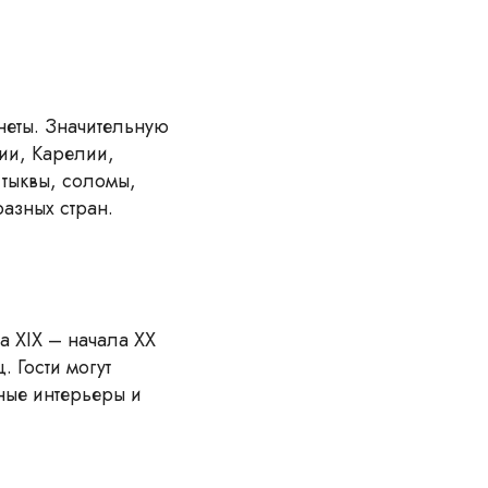
неты. Значительную
ии, Карелии,
 тыквы, соломы,
азных стран.
а XIX – начала ХХ
 Гости могут
чные интерьеры и