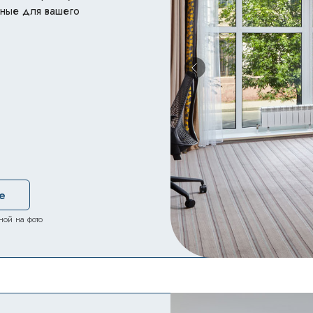
нные для вашего
е
ной на фото