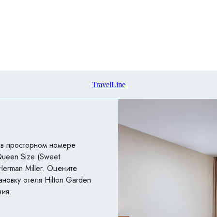
TravelLine
 в просторном номере
ueen Size (Sweet
erman Miller. Оцените
новку отеля Hilton Garden
ния.