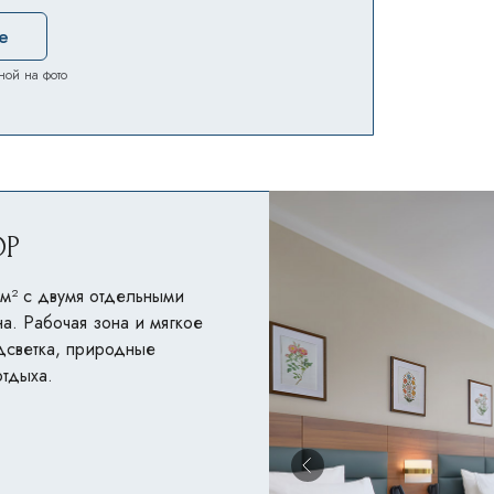
е
ной на фото
ОР
м² с двумя отдельными
на. Рабочая зона и мягкое
дсветка, природные
тдыха.