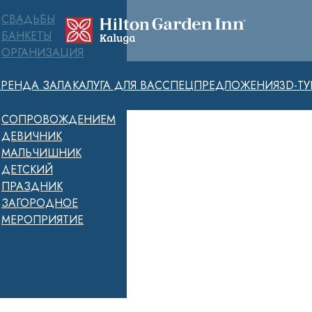
СВАДЬБЫ
БАНКЕТЫ
ОРГАНИЗАЦИЯ
МЕРОПРИЯТИЙ
АРЕНДА ЗАЛА
КАЛУГА ДЛЯ ВАС
СПЕЦПРЕДЛОЖЕНИЯ
3D-ТУ
«ПОД КЛЮЧ» С
ПОЛНЫМ
СОПРОВОЖДЕНИЕМ
ДЕВИЧНИК
МАЛЬЧИШНИК
ДЕТСКИЙ
ПРАЗДНИК
ЗАГОРОДНОЕ
МЕРОПРИЯТИЕ