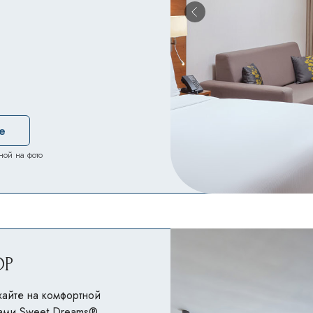
е
ной на фото
ОР
айте на комфортной
сами Sweet Dreams®