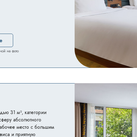
е
ной на фото
дью 31 м², категории
осферу абсолютного
рабочее место с большим
виса и приятную