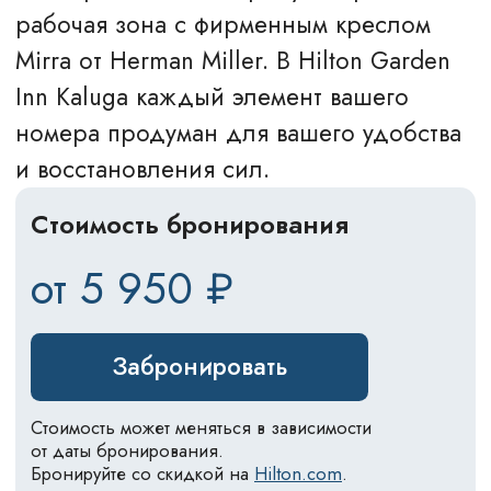
Сейф
Холодильник
Чайные принадлежности
Питьевая вода
ПО ЗАПРОСУ
Халат
Набор для бритья
Зубной набор
Ватный набор
Дополнительные пуховые
подушки
Губка для обуви
Шапочка для душа
Принадлежности для детей
(халат, горшок, подставка,
слюнявчик, манеж)