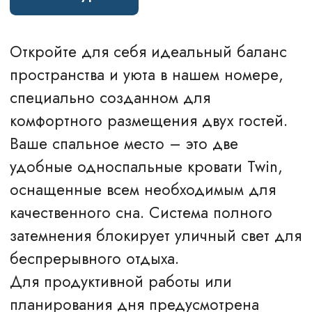
номера продуман для вашего удобства
и восстановления сил.
Стоимость бронирования
от 5 950 ₽
Забронировать
Стоимость может меняться в зависимости
от даты бронирования.
Бронируйте со скидкой на
Hilton.com
.
УДОБСТВА В НОМЕРЕ
Телевизор
Wi-Fi
Утюг, гладильная доска
Фен