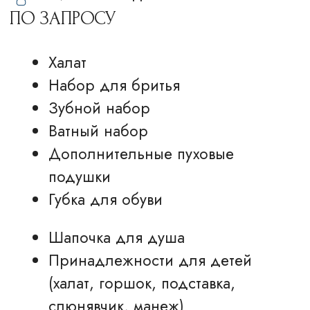
Калуга, ул. Салтыкова-Щедрина, 74,
корп. 3
+7 (4842) 50-07-00 (круглосуточно)
reservation@hiltonkaluga.ru
ГОСТЯМ
НОМЕРА
Об отеле
Стандарт