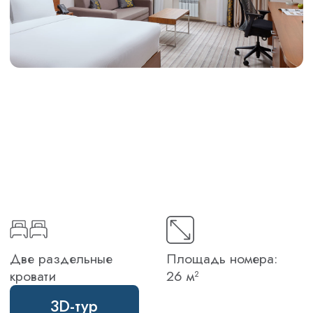
Две раздельные
Площадь номера:
кровати
26 м²
3D-тур
Откройте для себя идеальный баланс
пространства и уюта в нашем номере,
специально созданном для
комфортного размещения двух гостей.
Ваше спальное место – это две
удобные односпальные кровати Twin,
оснащенные всем необходимым для
качественного сна. Система полного
затемнения блокирует уличный свет для
беспрерывного отдыха.
Для продуктивной работы или
планирования дня предусмотрена
рабочая зона с фирменным креслом
Mirra от Herman Miller. В Hilton Garden
Inn Kaluga каждый элемент вашего