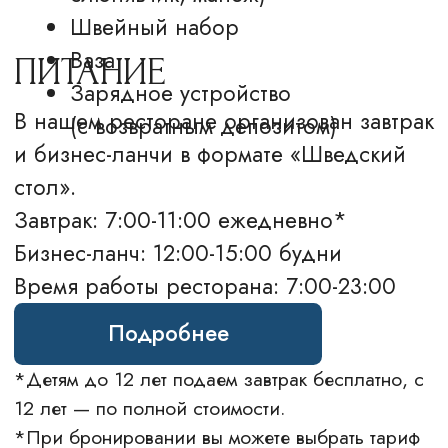
Ресторан
Делюкс
Свадьбы
Люкс
Банкеты
Семейный
Конференции
Апартаменты
Афиша
Досуг в Калуге
Для бизнеса
Услуги
ИНФОРМАЦИЯ
Фотогалерея
Спецпредложения
Бронирование
Вакансии
Контакты
FAQ
Блог